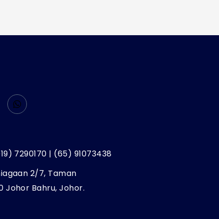
019) 7290170 | (65) 91073438
niagaan 2/7, Taman
0 Johor Bahru, Johor.