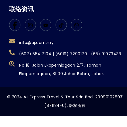
联络资讯
info@aj.com.my
(607) 554 7104 | (6019) 7290170 | (65) 91073438
No 18, Jalan Ekoperniagaan 2/7, Taman
Ekoperniagaan, 81100 Johor Bahru, Johor.
© 2024 AJ Express Travel & Tour Sdn Bhd. 200901028031
(871134-U). 版权所有.